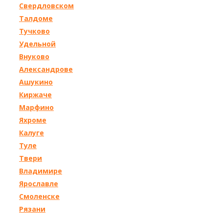
Свердловском
Талдоме
Тучково
Удельной
Внуково
Александрове
Ашукино
Киржаче
Марфино
Яхроме
Калуге
Туле
Твери
Владимире
Ярославле
Смоленске
Рязани