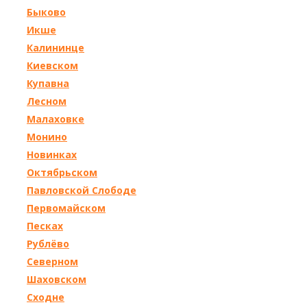
Быково
Икше
Калининце
Киевском
Купавна
Лесном
Малаховке
Монино
Новинках
Октябрьском
Павловской Слободе
Первомайском
Песках
Рублёво
Северном
Шаховском
Сходне