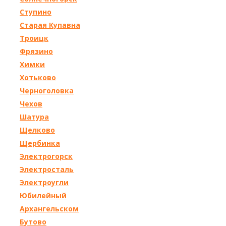
Ступино
Старая Купавна
Троицк
Фрязино
Химки
Хотьково
Черноголовка
Чехов
Шатура
Щелково
Щербинка
Электрогорск
Электросталь
Электроугли
Юбилейный
Архангельском
Бутово