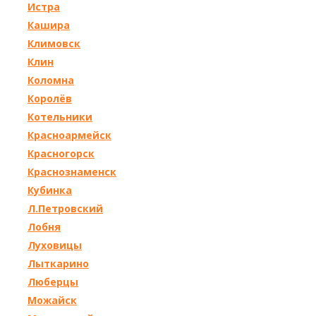
Истра
Кашира
Климовск
Клин
Коломна
Королёв
Котельники
Красноармейск
Красногорск
Краснознаменск
Кубинка
Л.Петровский
Лобня
Луховицы
Лыткарино
Люберцы
Можайск